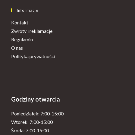
a
in
new
a
Informacje
tab
new
Kontakt
tab
Zwroty i reklamacje
Regulamin
O nas
Polityka prywatności
Godziny otwarcia
Poniedziałek: 7:00-15:00
Wtorek: 7:00-15:00
Środa: 7:00-15:00