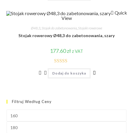
Quick
View
Ø48,3
,
Stojak do zabetonowania
,
Stojaki rowerowe
Stojak rowerowy Ø48,3 do zabetonowania, szary
177.60
zł
z VAT
Oceniono
Dodaj do koszyka
5.00
na 5
Filtruj Według Ceny
Cena
min
Cena
max