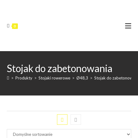
Skip
to
content
0
Stojak do zabetonowania
>
Produkty
>
Stojaki rowerowe
>
Ø48,3
>
Stojak do zabetonowan