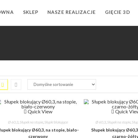
ÓWNA
SKLEP
NASZE REALIZACJE
GIĘCIE 3D
Quick View
Quick Vie
Ø 60,3
,
Słupek na stopie
,
Słupki blokujące
Ø 60,3
,
Słupek na stopie
,
Słup
łupek blokujący Ø60,3, na stopie, biało-
Słupek blokujący Ø60,3,
czerwony
czarno-żółt