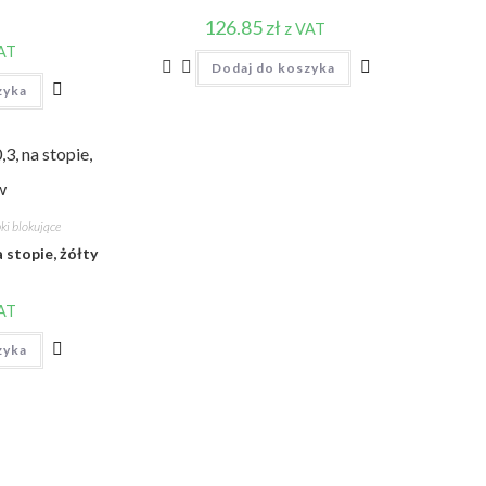
126.85
zł
z VAT
VAT
Dodaj do koszyka
zyka
w
ki blokujące
 stopie, żółty
VAT
zyka