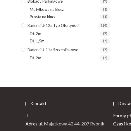
Blokady Parkingowe
(2)
Motylkowa na klucz
(1)
Prosta na klucz
(1)
Barierki U-12a Typ Olsztyński
(14)
Dł. 2m
(7)
Dł. 1,5m
(7)
Barierki U-11a Szczeblinkowe
(7)
Dł. 2m
(7)
Kontakt
Dostaw
Formy pł
Adres:
ul. Majątkowa 42 44-207 Rybnik
Czas i k