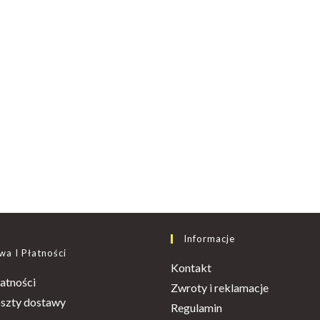
Informacje
a I Płatności
Kontakt
Opens
atności
Zwroty i reklamacje
in
Opens
oszty dostawy
Regulamin
a
in