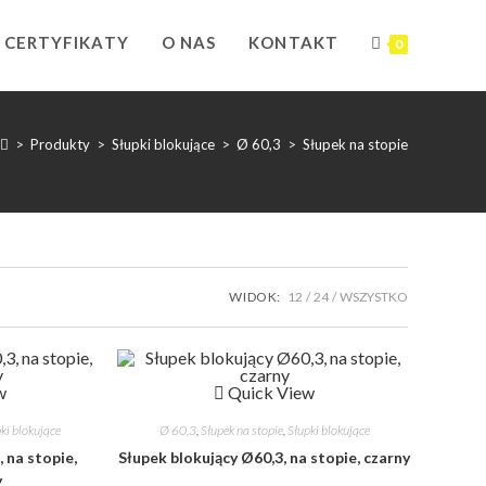
CERTYFIKATY
O NAS
KONTAKT
0
>
Produkty
>
Słupki blokujące
>
Ø 60,3
>
Słupek na stopie
WIDOK:
12
24
WSZYSTKO
w
Quick View
ki blokujące
Ø 60,3
,
Słupek na stopie
,
Słupki blokujące
 na stopie,
Słupek blokujący Ø60,3, na stopie, czarny
y