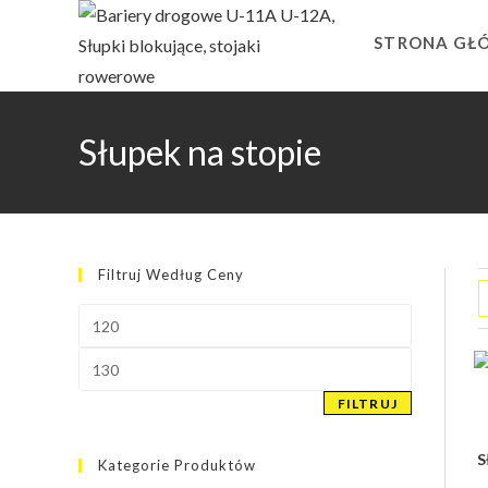
Skip
to
STRONA GŁ
content
Słupek na stopie
Filtruj Według Ceny
Cena
min
Cena
max
FILTRUJ
S
Kategorie Produktów