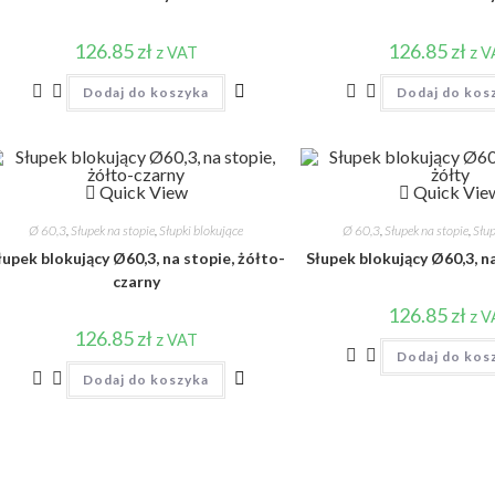
126.85
zł
126.85
zł
z VAT
z 
Dodaj do koszyka
Dodaj do kos
Quick View
Quick Vie
Ø 60,3
,
Słupek na stopie
,
Słupki blokujące
Ø 60,3
,
Słupek na stopie
,
Słup
łupek blokujący Ø60,3, na stopie, żółto-
Słupek blokujący Ø60,3, na
czarny
126.85
zł
z 
126.85
zł
z VAT
Dodaj do kos
Dodaj do koszyka