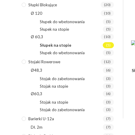
Słupki Blokujące
(20)
Ø 120
(10)
Słupek do wbetonowania
(5)
Słupek na stopie
(5)
Ø 60,3
(10)
Słupek na stopie
(5)
Słupek do wbetonowania
(5)
Stojaki Rowerowe
(12)
S
Ø48,3
(6)
Stojak do zabetonowania
(3)
Stojak na stopie
(3)
Ø60,3
(6)
Stojak na stopie
(3)
Stojak do zabetonowania
(3)
Barierki U-12a
(7)
Dł. 2m
(7)