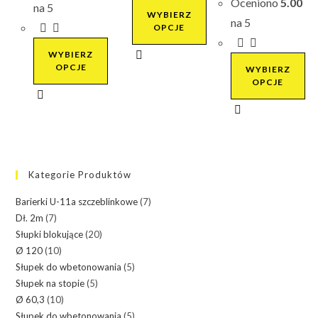
Oceniono
5.00
na 5
282.90 z
WYBIERZ
na 5
OPCJE
Ten
WYBIERZ
OPCJE
WYBIERZ
produkt
OPCJE
ma
Ten
wiele
Ten
produkt
wariantów.
produkt
ma
Opcje
ma
wiele
można
wiele
wariantów.
Kategorie Produktów
wybrać
wariantów.
Opcje
na
Opcje
można
Barierki U-11a szczeblinkowe
(7)
stronie
można
wybrać
Dł. 2m
(7)
produktu
wybrać
na
Słupki blokujące
(20)
na
Ø 120
(10)
stronie
stronie
Słupek do wbetonowania
(5)
produktu
Słupek na stopie
(5)
produktu
Ø 60,3
(10)
Słupek do wbetonowania
(5)