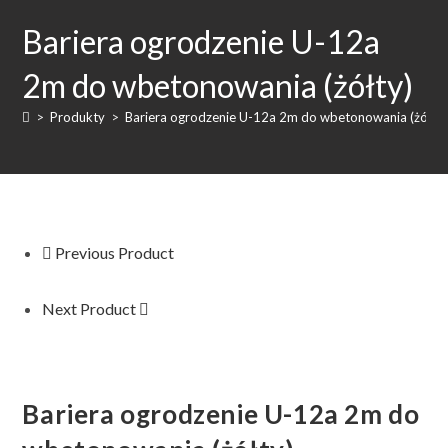
do
Bariera ogrodzenie U-12a
282.90 zł
2m do wbetonowania (żółty)
>
Produkty
>
Bariera ogrodzenie U-12a 2m do wbetonowania (żółty
Previous Product
Next Product
Bariera ogrodzenie U-12a 2m do