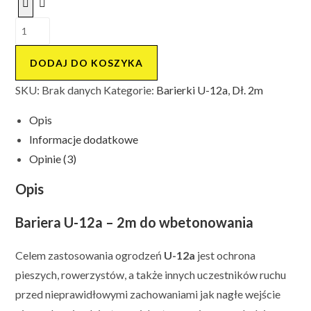
ilość
Bariera
ogrodzenie
DODAJ DO KOSZYKA
U-
SKU:
Brak danych
Kategorie:
Barierki U-12a
,
Dł. 2m
12a
2m
Opis
do
Informacje dodatkowe
wbetonowania
Opinie (3)
(żółty)
Opis
Bariera U-12a – 2m do wbetonowania
Celem zastosowania ogrodzeń
U-12a
jest ochrona
pieszych, rowerzystów, a także innych uczestników ruchu
przed nieprawidłowymi zachowaniami jak nagłe wejście