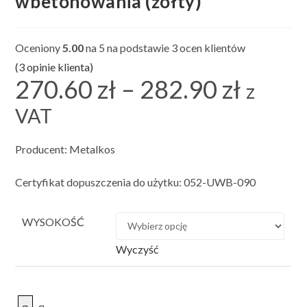
wbetonowania (żółty)
Oceniony
5.00
na 5 na podstawie
3
ocen klientów
(
3
opinie klienta)
270.60
zł
–
282.90
zł
Zakres
z
cen:
od
270.60 zł
VAT
do
282.90 zł
Producent: Metalkos
Certyfikat dopuszczenia do użytku: 052-UWB-090
WYSOKOŚĆ
Wyczyść