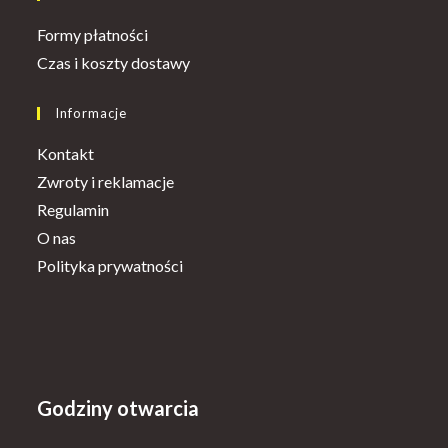
Opens
Formy płatności
in
Opens
Czas i koszty dostawy
a
in
new
a
Informacje
tab
new
Kontakt
tab
Zwroty i reklamacje
Regulamin
O nas
Polityka prywatności
Godziny otwarcia