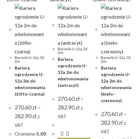
Barierki U-12a
,
Dł.
2m
Barierki U-12a
,
Dł.
Barierki U-12a
,
Dł.
Bariera
2m
2m
ogrodzenie U-
Bariera
Bariera
12a 2m do
ogrodzenie U-
ogrodzenie U-
wbetonowania
12a 2m do
12a 2m do
(antracyt)
wbetonowania
wbetonowania
(żółto-czarna)
(biało-
270.60
zł
–
czerwony)
Zakres
270.60
zł
–
282.90
zł
z
cen:
270.60
zł
–
Zakres
od
282.90
zł
z
VAT
cen:
270.60 zł
Zakres
282.90
zł
od
do
z
cen:
VAT
270.60 zł
282.90 zł
od
do
VAT
Oceniono
5.00
270.60 z
282.90 zł
do