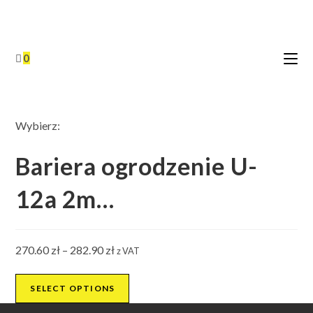
Skip
to
content
0
Wybierz:
Bariera ogrodzenie U-
12a 2m…
Zakres
270.60
zł
–
282.90
zł
z VAT
cen:
od
SELECT OPTIONS
270.60 zł