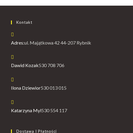
Kontakt
Adres:
ul. Majątkowa 42 44-207 Rybnik
Opens
Dawid Kozak
530 708 706
in
your
application
Opens
Ilona Dziewior
530 013 015
in
your
application
Opens
Katarzyna Myl
530 554 117
in
your
Dostawa I Płatności
application